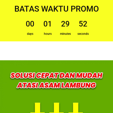
BATAS WAKTU PROMO
00
01
29
52
days
hours
minutes
seconds