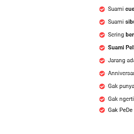
Suami
cu
Suami
sib
Sering
be
Suami Pel
Jarang a
Anniversa
Gak puny
Gak ngert
Gak PeDe 