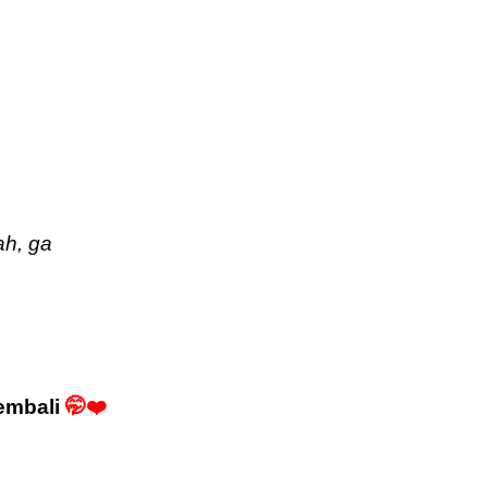
ah, ga
embali
🤭❤️