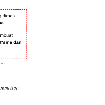
 diracik
ha.
embuat
ot*sme dan
in…
ami istri
: