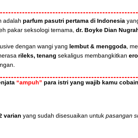
m adalah
parfum pasutri pertama di Indonesia
yang
eh pakar seksologi ternama,
dr. Boyke Dian Nugra
lusive dengan wangi yang
lembut & menggoda
, m
merasa
rileks, tenang
sekaligus membangkitkan
er
ngan.
enjata
“ampuh”
para istri yang wajib kamu coba
2 varian
yang sudah disesuaikan untuk
pasangan su