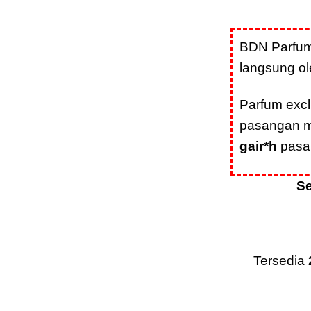
BDN Parfu
langsung ol
Parfum exc
pasangan 
gair*h
pasa
S
Tersedia