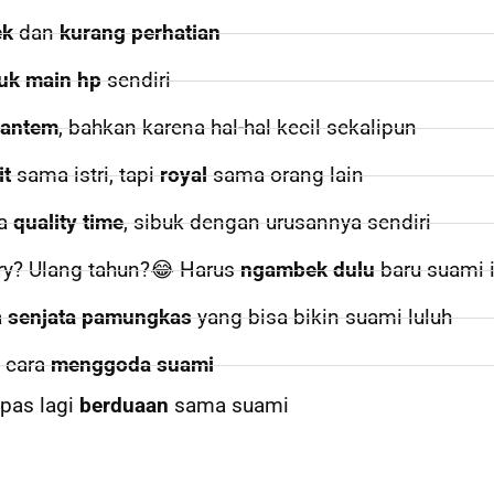
ek
dan
kurang perhatian
uk main hp
sendiri
rantem
, bahkan karena hal-hal kecil sekalipun
it
sama istri, tapi
royal
sama orang lain
da
quality time
, sibuk dengan urusannya sendiri
ry? Ulang tahun?😂 Harus
ngambek dulu
baru suami 
a
senjata pamungkas
yang bisa bikin suami luluh
i cara
menggoda suami
pas lagi
berduaan
sama suami