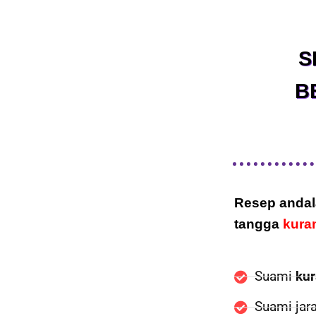
S
B
Resep andal
tangga
kura
Suami
kur
Suami jar