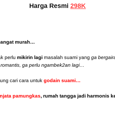
Harga Resmi
298K
sangat murah…
k perlu
mikirin lagi
masalah suami yang
ga bergair
a romantis, ga perlu ngambek2an lagi…
gung cari cara untuk
godain suami…
njata pamungkas
, rumah tangga jadi harmonis
k