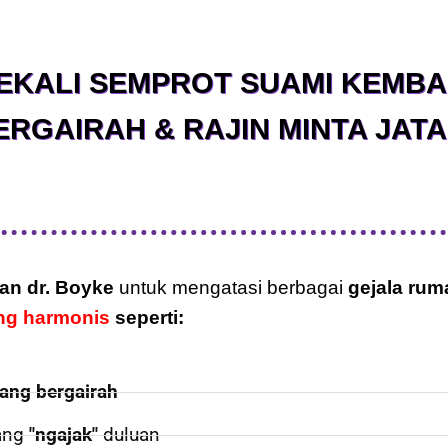
EKALI SEMPROT SUAMI KEMBA
ERGAIRAH & RAJIN MINTA JATA
an dr. Boyke
untuk mengatasi berbagai
gejala rum
ng harmonis
seperti:
ang bergairah
ang
"ngajak"
duluan