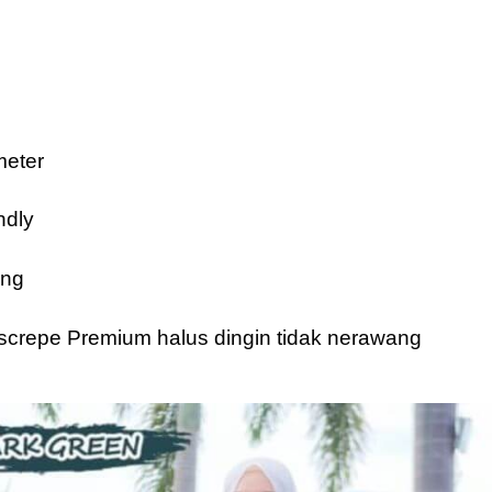
meter
ndly
ang
crepe Premium halus dingin tidak nerawang