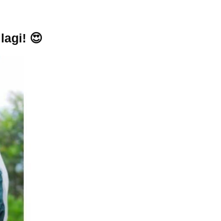
lagi!
😍