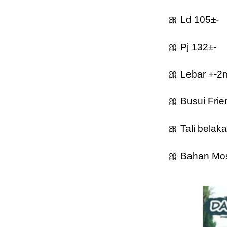
🎀 Ld 105±-
🎀 Pj 132±-
🎀 Lebar +-2
🎀 Busui Frie
🎀 Tali belak
🎀 Bahan Mos