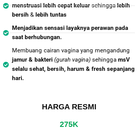
menstruasi
lebih cepat keluar
sehingga
lebih
bersih
&
lebih
tuntas
Menjadikan sensasi layaknya perawan pada
saat berhubungan.
Membuang cairan vagina yang mengandung
jamur & bakteri
(gurah vagina)
sehingga
msV
selalu sehat, bersih, harum & fresh sepanjang
hari.
HARGA RESMI
275K