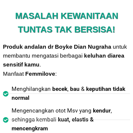
MASALAH KEWANITAAN
TUNTAS TAK BERSISA!
Produk andalan dr Boyke Dian Nugraha
untuk
membantu mengatasi berbagai
keluhan
diarea
sensitif kamu
.
Manfaat
Femmilove
:
Menghilangkan
becek
,
bau
&
keputihan tidak
normal
Mengencangkan otot Msv yang
kendur
,
sehingga kembali
kuat, elastis &
mencengkram