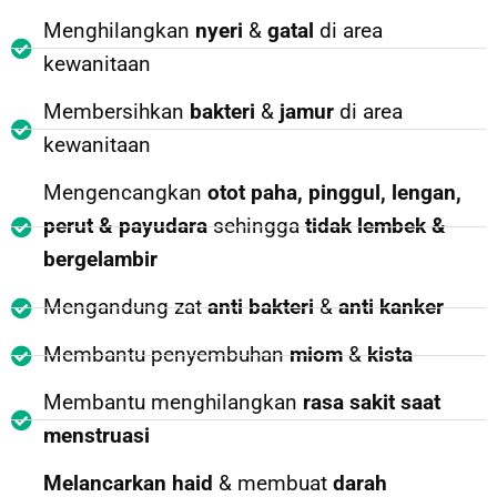
Menghilangkan
nyeri
&
gatal
di area
kewanitaan
Membersihkan
bakteri
&
jamur
di area
kewanitaan
Mengencangkan
otot
paha, pinggul, lengan,
perut & payudara
sehingga
tidak lembek &
bergelambir
Mengandung zat
anti bakteri
&
anti kanker
Membantu penyembuhan
miom
&
kista
Membantu menghilangkan
rasa sakit saat
menstruasi
Melancarkan haid
& membuat
darah