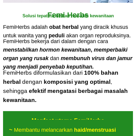
Femi Herbs
Solusi tepat tuntaskan masalah kewanitaan
FemiHerbs adalah
obat herbal
yang diracik khusus
untuk wanita yang
peduli
akan organ reproduksinya.
FemiHerbs bekerja dari dalam dengan cara
menstabilkan hormon kewanitaan
,
memperbaiki
organ yang rusak
dan
membunuh virus dan jamur
yang menjadi penyebab keputihan.
FemiHerbs diformulasikan dari
100% bahan
herbal
dengan
komposisi yang optimal
,
sehingga
efektif mengatasi berbagai masalah
kewanitaan.
Manfaat utama FemiHerbs
~
Membantu melancarkan
haid/menstruasi