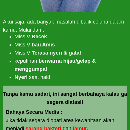
Akui saja, ada banyak masalah dibalik celana dalam
kamu. Mulai dari :
Miss V
Becek
Miss V
bau Amis
Miss V
Terasa nyeri & gatal
keputihan
berwarna hijau/gelap &
menggumpal
Nyeri
saat haid
Tanpa kamu sadari, ini sangat berbahaya kalau ga
segera diatasi!
Bahaya Secara Medis :
Jika tidak segera diobati area kewanitaan akan
menjadi
sarang bakteri
dan
jamur.