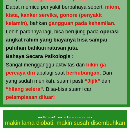
Dapat memicu penyakit berbahaya seperti
miom,
kista, kanker serviks, gonore (penyakit
kelamin),
bahkan
gangguan pada kehamilan.
Lebih parahnya lagi, bisa berujung pada
operasi
angkat rahim yang biayanya bisa sampai
puluhan bahkan ratusan juta.
Bahaya Secara Psikologis :
Sangat mengganggu aktivitas dan
bikin ga
percaya diri
apalagi saat
berhubungan
. Dan
yang sudah menikah, suami pasti
“Jijik”
dan
“hilang selera”
. Bisa-bisa suami cari
pelampiasan diluar!
Obati Sekarang!
makin lama diobati, makin susah disembuhkan