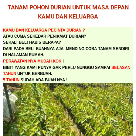
TANAM POHON DURIAN UNTUK MASA DEPAN
KAMU DAN KELUARGA
KAMU DAN KELUARGA PECINTA DURIAN ?
ATAU CUMA SEKEDAR PENIKMAT DURIAN?
SEKALI BELI HABIS BERAPA?
DARI PADA BELI BUAHNYA AJA. MENDING COBA TANAM SENDIRI
DI HALAMAN RUMAH.
PERAWATAN NYA MUDAH
KOK
!
BIBIT YANG KAMI PUNYA
GAK PERLU NUNGGU SAMPAI
BELASAN
TAHUN
UNTUK BERBUAH.
5 TAHUN
SUDAH ADA BUAH NYA !