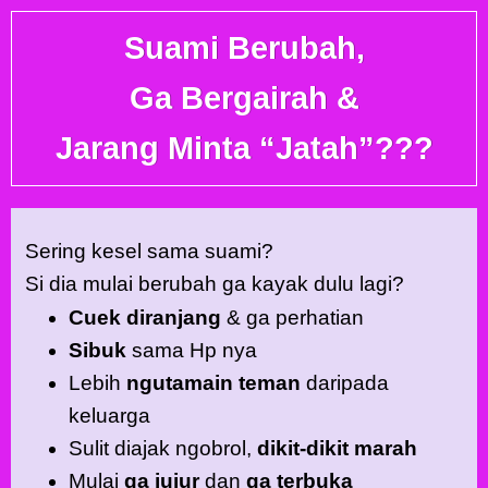
Suami Berubah,
Ga Bergairah &
Jarang Minta “Jatah”???
Sering kesel sama suami?
Si dia mulai berubah ga kayak dulu lagi?
Cuek
diranjang
& ga perhatian
Sibuk
sama Hp nya
Lebih
ngutamain teman
daripada
keluarga
Sulit diajak ngobrol,
dikit-dikit marah
Mulai
ga jujur
dan
ga terbuka